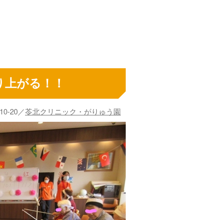
り上がる！！
-10-20／
苓北クリニック・がりゅう園