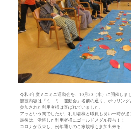
令和3年度ミニミニ運動会を、10月20（水）に開催しま
競技内容は『ミニミニ運動会』名前の通り、ボウリング
参加された利用者様は喜ばれていました。
アッという間でしたが、利用者様と職員も良い一時が過
最後は、活躍した利用者様にゴールドメダル授与！！
コロナが収束し、例年通りのご家族様も参加出来る、